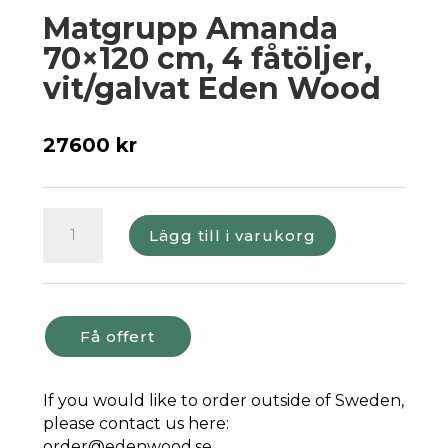
Matgrupp Amanda
70×120 cm, 4 fåtöljer,
vit/galvat Eden Wood
27600
kr
Matgrupp
Lägg till i varukorg
Amanda
70x120
cm,
4
fåtöljer,
Få offert
vit/galvat
Eden
If you would like to order outside of Sweden,
Wood
please contact us here:
mängd
order@edenwood.se