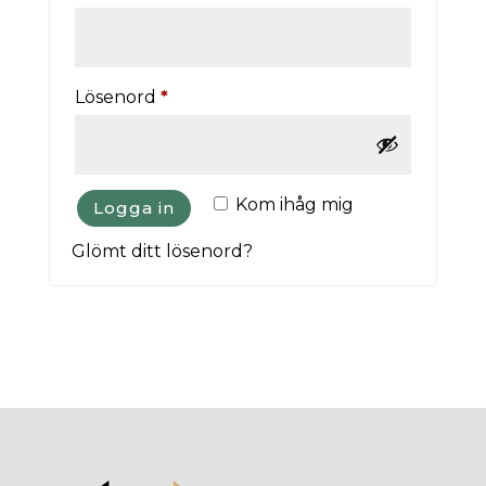
Obligatoriskt
Lösenord
*
Kom ihåg mig
Logga in
Glömt ditt lösenord?