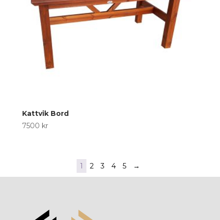
Kattvik Bord
7500
kr
1
2
3
4
5
→