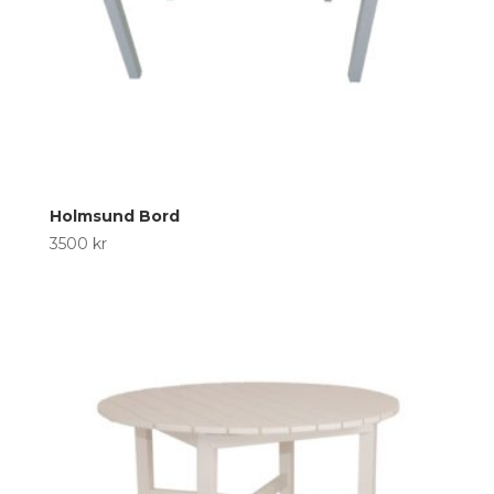
Holmsund Bord
3500
kr