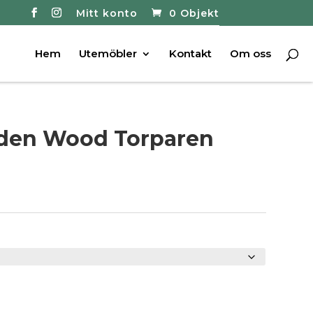
Mitt konto
0 Objekt
Hem
Utemöbler
Kontakt
Om oss
den Wood Torparen
Price
range:
8000 kr
through
9000 kr