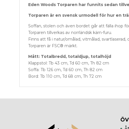
Eden Woods Torparen har funnits sedan tillve
Torparen är en svensk urmodell för hur en tr
Soffan, stolen och även bordet går att fälla ihop fö
Torparen tillverkas av norrländsk kärn-furu.
Finns att få i natur/omålad, vitmålad, svartlaserad, o
Torparen är FSC® märkt.
Mått: Totalbredd, totaldjup, totalhöjd
Klappstol: Tb 43 cm, Td 60 cm, Th 82 cm
Soffa: Tb 126 cm, Td 60 cm, Th 82 cm
Bord: Tb 110 cm, Td 68 cm, Th 72 cm
ÖV
Åt