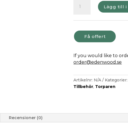
Matgrupp
Lägg till 
Eden
Wood
Torparen
mängd
Få offert
If you would like to or
order@edenwood.se
Artikelnr:
N/A
Kategorier
Tillbehör
,
Torparen
Recensioner (0)