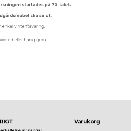
rkningen startades på 70-talet.
ädgårdsmöbel ska se ut.
r enkel vinterförvaring.
xidröd eller härlig grön.
RIGT
Varukorg
erkallelse av sängar