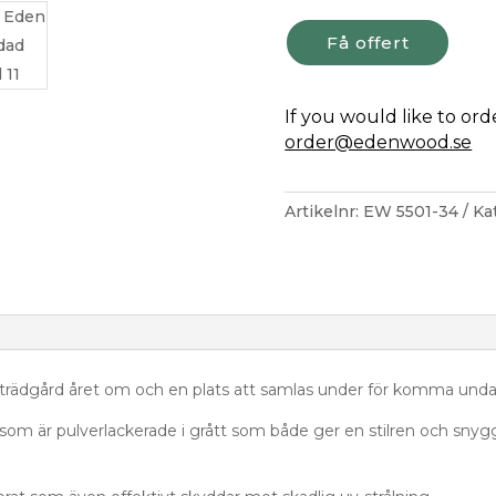
3x4
m
Få offert
mängd
If you would like to or
order@edenwood.se
Artikelnr:
EW 5501-34
Ka
din trädgård året om och en plats att samlas under för komma unda
er som är pulverlackerade i grått som både ger en stilren och sny