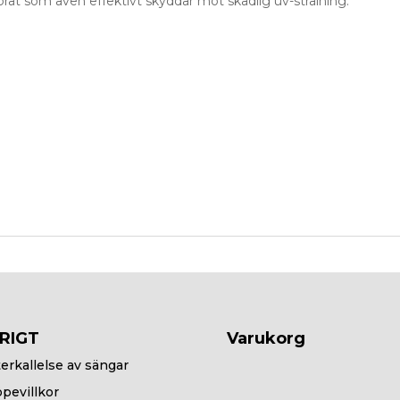
borat som även effektivt skyddar mot skadlig uv-strålning.
RIGT
Varukorg
erkallelse av sängar
pevillkor