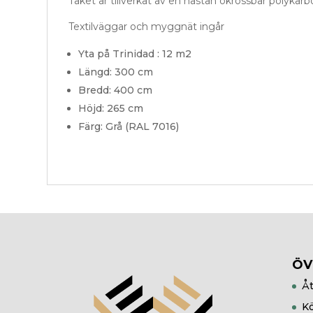
Taket är tillverkat av en nästan okrossbar polykar
Textilväggar och myggnät ingår
Yta på Trinidad : 12 m2
Längd: 300 cm
Bredd: 400 cm
Höjd: 265 cm
Färg: Grå (RAL 7016)
ÖV
Åt
Kö