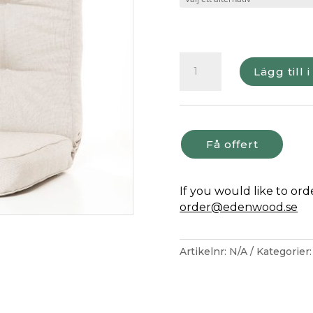
Dyna
Lägg till 
till
Hammock
&
Du
o
Få offert
Ja
soffa
mängd
If you would like to or
order@edenwood.se
Artikelnr:
N/A
Kategorier