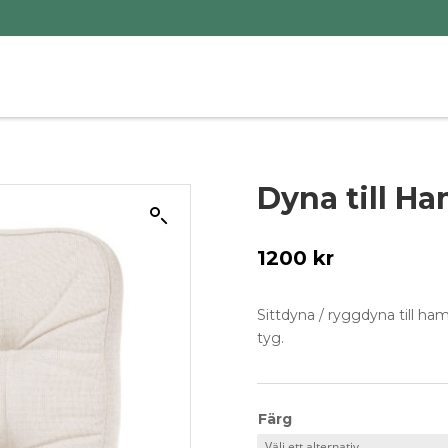
Dyna till H
1200
kr
Sittdyna / ryggdyna till h
tyg.
Färg