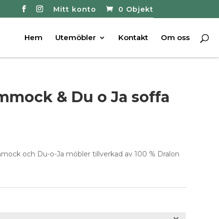
Mitt konto
0 Objekt
Hem
Utemöbler
Kontakt
Om oss
ammock & Du o Ja soffa
ammock och Du-o-Ja möbler tillverkad av 100 % Dralon