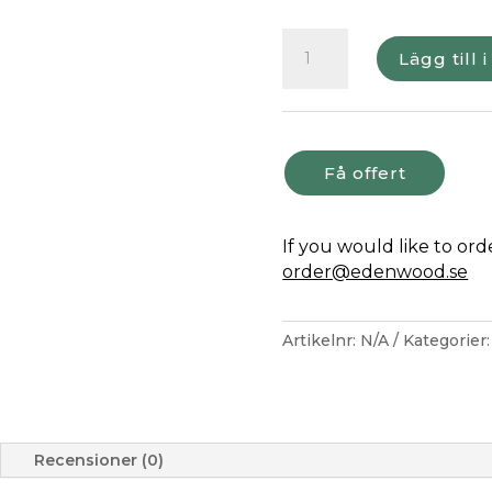
Bänkbord
Lägg till 
Eden
Wood
Wix
komposit
180
Få offert
cm
mängd
If you would like to or
order@edenwood.se
Artikelnr:
N/A
Kategorier
Recensioner (0)