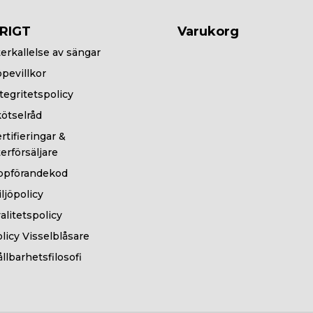
RIGT
Varukorg
erkallelse av sängar
pevillkor
tegritetspolicy
ötselråd
rtifieringar &
erförsäljare
ppförandekod
ljöpolicy
alitetspolicy
licy Visselblåsare
llbarhetsfilosofi