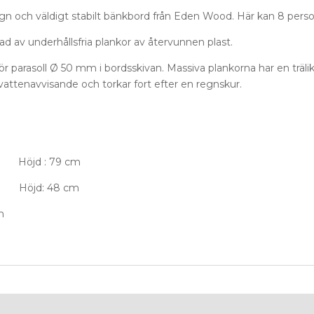
 och väldigt stabilt bänkbord från Eden Wood. Här kan 8 person
d av underhållsfria plankor av återvunnen plast.
Hål för parasoll Ø 50 mm i bordsskivan. Massiva plankorna har en tr
r vattenavvisande och torkar fort efter en regnskur.
öjd : 79 cm
 Höjd: 48 cm
m