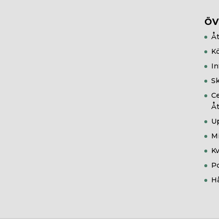
ÖV
Åt
Kö
In
Sk
Ce
Åt
U
Mi
Kv
Po
Hå