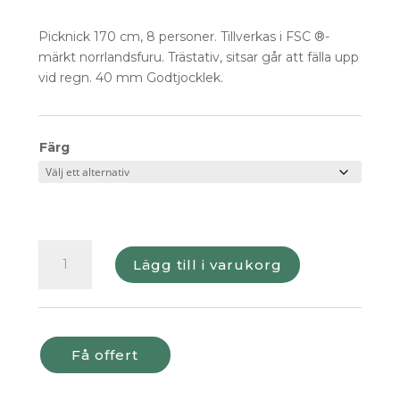
Picknick 170 cm, 8 personer. Tillverkas i FSC ®-
märkt norrlandsfuru. Trästativ, sitsar går att fälla upp
vid regn. 40 mm Godtjocklek.
Färg
Bänkbord
Lägg till i varukorg
Eden
Wood
Trä
Picknick
300
Få offert
mängd