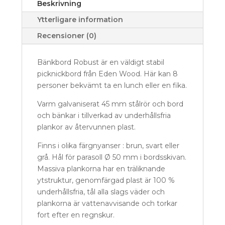
Beskrivning
Ytterligare information
Recensioner (0)
Bänkbord Robust är en väldigt stabil
picknickbord från Eden Wood. Här kan 8
personer bekvämt ta en lunch eller en fika.
Varm galvaniserat 45 mm stålrör och bord
och bänkar i tillverkad av underhållsfria
plankor av återvunnen plast.
Finns i olika färgnyanser : brun, svart eller
grå. Hål för parasoll Ø 50 mm i bordsskivan.
Massiva plankorna har en träliknande
ytstruktur, genomfärgad plast är 100 %
underhållsfria, tål alla slags väder och
plankorna är vattenavvisande och torkar
fort efter en regnskur.