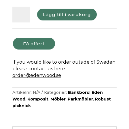
Bänkbord
Lägg till i varukorg
Eden
Wood
Robust
med
rygg
Få offert
komposit,
180
If you would like to order outside of Sweden,
cm
please contact us here:
mängd
order@edenwood.se
Artikelnr:
N/A
Kategorier:
Bänkbord
,
Eden
Wood
,
Komposit
,
Möbler
,
Parkmöbler
,
Robust
picknick