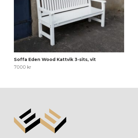
Soffa Eden Wood Kattvik 3-sits, vit
7000
kr