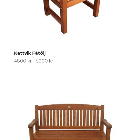
Kattvik Fåtölj
Price
4800
kr
–
5000
kr
range:
4800 kr
through
5000 kr