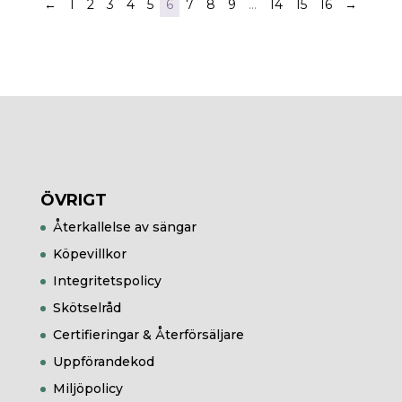
←
1
2
3
4
5
6
7
8
9
…
14
15
16
→
ÖVRIGT
Återkallelse av sängar
Köpevillkor
Integritetspolicy
Skötselråd
Certifieringar & Återförsäljare
Uppförandekod
Miljöpolicy