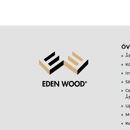
ÖV
Åt
Kö
In
Sk
Ce
Åt
U
Mi
Kv