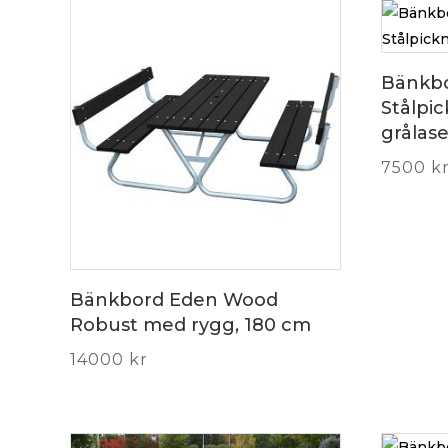
Bänkb
Stålpic
grålas
7500
k
Bänkbord Eden Wood
Robust med rygg, 180 cm
14000
kr