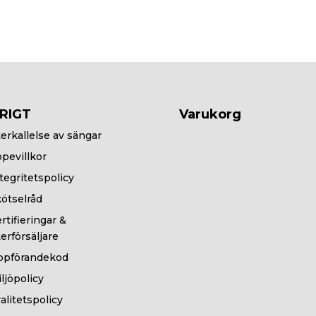
RIGT
Varukorg
erkallelse av sängar
pevillkor
tegritetspolicy
ötselråd
rtifieringar &
erförsäljare
ppförandekod
ljöpolicy
alitetspolicy