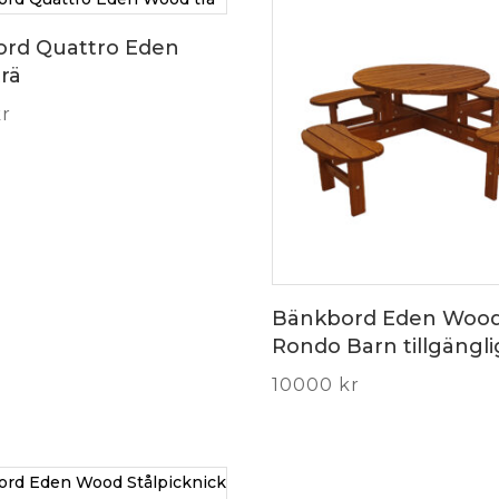
rd Quattro Eden
rä
kr
Bänkbord Eden Woo
Rondo Barn tillgängli
10000
kr