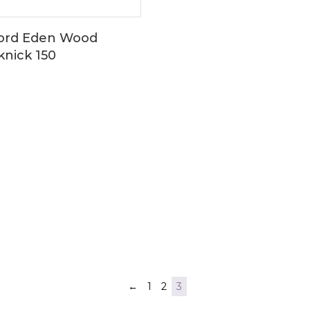
ord Eden Wood
knick 150
r
←
1
2
3