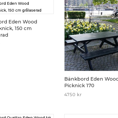
ord Eden Wood
knick, 150 cm
erad
r
Bänkbord Eden Woo
Picknick 170
4750
kr