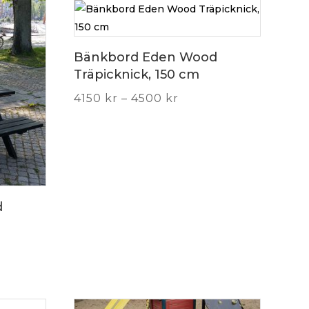
Bänkbord Eden Wood
Träpicknick, 150 cm
Price
4150
kr
–
4500
kr
range:
4150 kr
through
4500 kr
d