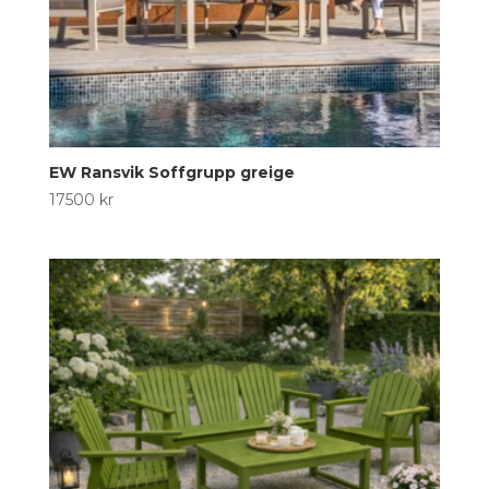
EW Ransvik Soffgrupp greige
17500
kr